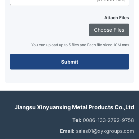
Attach Files
Choose Files
You can upload up to 5 files and Each file sized 10M max.
Submit
Jiangsu Xinyuanxing Metal Products Co.,L
Tel:
0086-133-2792-97
Email:
sales01@xyxgroups.c