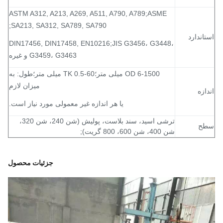
ASTM A312, A213, A269, A511, A790, A789;ASME
SA213, SA312, SA789, SA790;
اندارد
DIN17456, DIN17458, EN10216;JIS G3456، G3448،
G3459، G3463 و غیره
OD 6-1500 میلی متر؛TK 0.5-60 میلی متر؛طول: به
میزان لازم
ازه
یا هر اندازه غیر معمولی مورد نیاز است.
ترشی اسید، سند بلاست، پولیش (شن 240، شن 320،
ح
شن 400، شن 600، 800 گریت);
جزئیات محصول