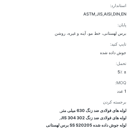
اندارد:
ASTM,JIS,AISI,DIN
ن:
 لهستانی، خط مو، آینه و غیره، روشن
پ کنید:
 داده شده
ل:
MO
سته کردن
 های فولادی ضد زنگ 630 میلی متر
,
 های فولادی ضد زنگ 302 304 JIS
,
وش داده شده SS S20205 برس لهستانی