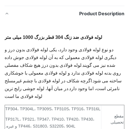
Product Descripti
لوله فولادی ضد زنگ 304 قطر بزرگ 1000 میلی متر
دو نوع لوله فولادی وجود دارد، یکی لوله فولادی بدون درز و
دیگری لوله فولادی معمولی که به آن لوله فولادی جوش داده
شده نیز می گویند.لوله فولادی بدون درز هیچ شکاف مفصلی
وی بدنه لوله فولادی ندارد و لوله فولادی معمولی با جوشکاری
اخته می شود.اگرچه شکاف در لوله فولادی با چشم غیرمسلح
نامرئی است، اما وجود دارد.در میان آنها، لوله جوشی رایج ترین
لوله فولادی ما است
TP304، TP304L، TP309S، TP310S، TP316، TP316L
طع
TP317L، TP321، TP347، TP410، TP420، TP430،
صیلی
TP446، S31803، S32205، 904L و غیره.