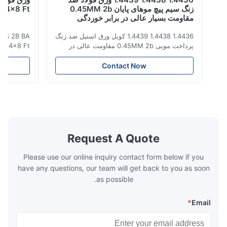
زنگ سیم پیچ موهای پایان 0.45MM 2b
310 B Inox 4x8 Ft
مقاومت بسیار عالی در برابر خوردگی
1.4436 1.4438 1.4439 کویل ورق استیل ضد زنگ
10 310S 2B BA
پرداخت مویی 0.45MM 2b مقاومت عالی در
eel Inox 4x8 Ft
برابر خوردگی فولاد ضد زنگ نوعی ماده با
heet
درخشندگی نزدیک به سطح آینه، لمس سخت و
نام محصول ورق 
Contact Now
سرد است. این یک ماده تزئینی نسبتاً آوانگارد با
مقاومت عالی در برابر خوردگی، شکل پذیری،
سازگاری و چقرمگی است. در صنایع سنگین و
2500mm ی
سبک، صنعت کالاهای ...
شکاف یا لبه آسیاب
Request A Quote
Please use our online inquiry contact form below if you
have any questions, our team will get back to you as soon
as possible.
*
Email