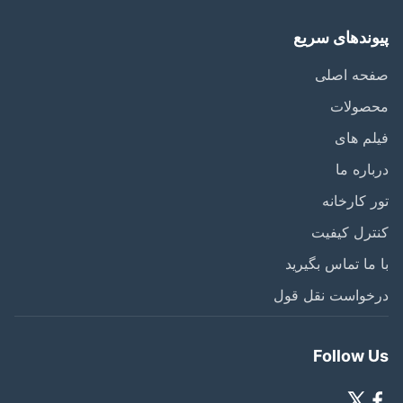
وندهای سریع
حه اصلی
صولات
م های
اره ما
 کارخانه
رل کیفیت
ما تماس بگیرید
خواست نقل قول
Follow 