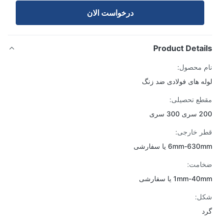
درخواست الان
Product Detai
 محصول:
ه های فولادی ضد زنگ
ع تحصیلی:
30 سری
 خارجی:
6mm-6 یا سفارشی
امت:
1mm- یا سفارشی
ل: