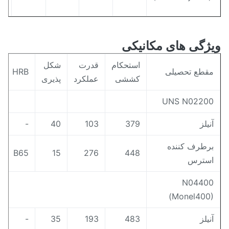
ژگی های مکانیکی
استحکام
قدرت
شکل
قطع تحصیلی
HRB
کششی
عملکرد
پذیری
UNS N0220
نیلز
379
103
40
-
رطرف کننده
B65
15
276
448
سترس
N0440
(Monel400
نیلز
483
193
35
-