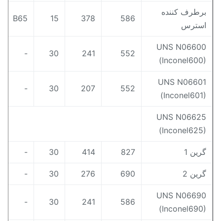
رطرف کننده
B65
15
378
586
سترس
UNS N0660
-
30
241
552
(Inconel600
UNS N0660
-
30
207
552
(Inconel601
UNS N0662
(Inconel625
رین 1
827
414
30
-
رین 2
690
276
30
-
UNS N0669
-
30
241
586
(Inconel690