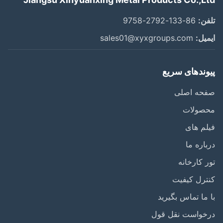
ن:
86-133-2792-9758
یل:
sales01@xyxgroups.com
وندهای سریع
حه اصلی
صولات
م های
اره ما
 کارخانه
رل کیفیت
ما تماس بگیرید
خواست نقل قول