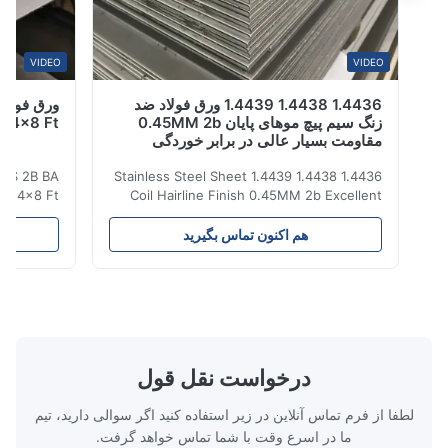
VIDEO
VIDEO
1.4436 1.4438 1.4439 ورق فولاد ضد
زنگ سیم پیچ موهای پایان 0.45MM 2b
310 B Inox 4x8 Ft
مقاومت بسیار عالی در برابر خوردگی
10 310S 2B BA
1.4436 1.4438 1.4439 Stainless Steel Sheet
ate Inox 4x8 Ft
Coil Hairline Finish 0.45MM 2b Excellent
ess Steel Plate
Corrosion Resistance Stainless steel is a
tainless Steel
kind of material with brightness close to
هم اکنون تماس بگیرید
هم 
300/400 series
mirror surface, tough and cold touch. It is a
th 1000-6000mm
relatively avant-garde decorative material
m-2500mm or as
with excellent corrosion resistance, ...
 edge or mill ...
درخواست نقل قول
لطفا از فرم تماس آنلاین در زیر استفاده کنید اگر سوالی دارید، تیم
ما در اسرع وقت با شما تماس خواهد گرفت.