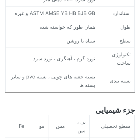
ستاندارد
ASTM AMSE YB HB BJB GB و غیره
ول
همان طور که خواسته شده
طح
سیاه یا روشن
کنولوژی
نورد گرم ، آهنگری ، نورد سرد
اخت
بسته جعبه های چوبی ، بسته pvc و سایر
سته بندی
بسته ها
ء شیمیایی
نی ،
قطع تحصیلی
مس
مو
Fe
من
مین