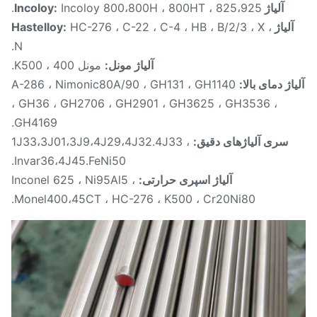
آلیاژ Incoloy:
Incoloy 800،800H ، 800HT ، 825،925.
آلیاژ Hastelloy:
HC-276 ، C-22 ، C-4 ، HB ، B/2/3 ، X ،
N.
آلیاژ مونل:
مونل 400 ، K500.
اژ دمای بالا:
A-286 ، Nimonic80A/90 ، GH131 ، GH1140
، GH36 ، GH2706 ، GH2901 ، GH3625 ، GH3536 ،
GH4169.
سری آلیاژهای دقیق:
1J33،3J01،3J9،4J29،4J32.4J33 ،
Invar36،4J45.FeNi50.
آلیاژ اسپری حرارتی:
Inconel 625 ، Ni95Al5 ،
Monel400،45CT ، HC-276 ، K500 ، Cr20Ni80.