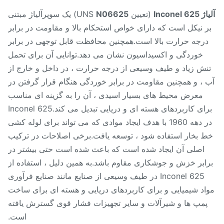
Inconel 6
(تعیین UNS
N06625
) یک سوپرآلیاژ مبتنی
ر نیکل است که دارای خواص استحکام بالا و مقاومت در برابر
رجه حرارت بالا است.همچنین محافظت قابل توجهی در برابر
خوردگی و اکسیداسیون نشان می دهد.توانایی آن برای تحمل
نش زیاد و طیف وسیعی از درجه حرارت ، در داخل و خارج از
 ، و همچنین مقاومت در برابر خوردگی هنگام قرار گرفتن در
معرض محیط های بسیار اسیدی ، آن را به گزینه ای مناسب
برای کاربردهای هسته ای و دریایی تبدیل می کند.Inconel 625
در دهه 1960 با هدف ایجاد موادی که می تواند برای لوله کشی
 بخار استفاده شود ، توسعه یافت.برخی اصلاحات در ترکیب
اصلی آن ایجاد شده است که باعث شده است حتی بیشتر در
ابر خزش و جوشکاری مقاوم باشد.به همین دلیل ، استفاده از
Inconel 625 در طیف وسیعی از صنایع مانند صنایع فرآوری
اد شیمیایی و برای کاربردهای دریایی و هسته ای برای ساخت
پمپ ها و شیرآلات و سایر تجهیزات فشار قوی گسترش یافته
است.