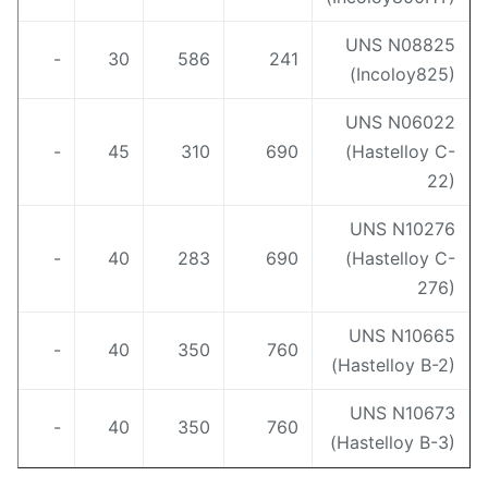
UNS N0882
-
30
586
241
(Incoloy825
UNS N0602
-
45
310
690
(Hastelloy C
22
UNS N1027
-
40
283
690
(Hastelloy C
276
UNS N1066
-
40
350
760
(Hastelloy B-2
UNS N1067
-
40
350
760
(Hastelloy B-3