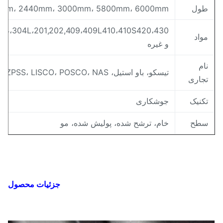
ول
2000mm، 2440mm، 3000mm، 5800mm، 6000mm، و غیر
۱۶L304،304L،201,202,409،409L410،410S420،430
واد
و غیره
ام
تيسکو، باو استيل، ZPSS، LISCO، POSCO، NAS
جاری
کنیک
جوشکاری
طح
خام، ترشح شده، پوليش شده، مو
جزئیات محصول