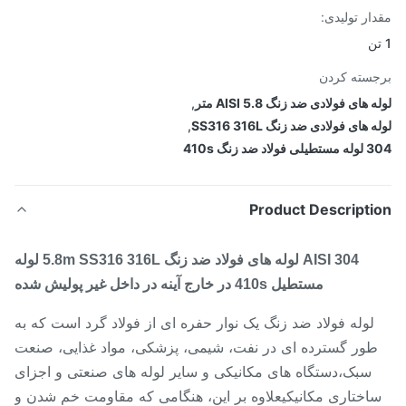
ار تولیدی:
سته کردن
 های فولادی ضد زنگ AISI 5.8 متر
,
 های فولادی ضد زنگ SS316 316L
,
اد ضد زنگ 410s
Product Descripti
304 AISI لوله های فولاد ضد زنگ 5.8m SS316 316L لوله
مستطیل 410s در خارج آینه در داخل غیر پولیش شده
لوله فولاد ضد زنگ یک نوار حفره ای از فولاد گرد است که به
ور گسترده ای در نفت، شیمی، پزشکی، مواد غذایی، صنعت
سبک،دستگاه های مکانیکی و سایر لوله های صنعتی و اجزای
اختاری مکانیکیعلاوه بر این، هنگامی که مقاومت خم شدن و