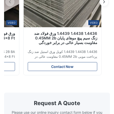
VIDEO
VIDEO
1.4436 1.4438 1.4439 ورق فولاد ضد
زنگ سیم پیچ موهای پایان 0.45MM 2b
310 B Inox 4x8 Ft
مقاومت بسیار عالی در برابر خوردگی
1.4436 1.4438 1.4439 کویل ورق استیل ضد زنگ
10 310S 2B BA
پرداخت مویی 0.45MM 2b مقاومت عالی در
eel Inox 4x8 Ft
برابر خوردگی فولاد ضد زنگ نوعی ماده با
heet
درخشندگی نزدیک به سطح آینه، لمس سخت و
نام محصول ورق 
Contact Now
سرد است. این یک ماده تزئینی نسبتاً آوانگارد با
مقاومت عالی در برابر خوردگی، شکل پذیری،
سازگاری و چقرمگی است. در صنایع سنگین و
2500mm ی
سبک، صنعت کالاهای ...
شکاف یا لبه آسیاب
Request A Quote
Please use our online inquiry contact form below if you