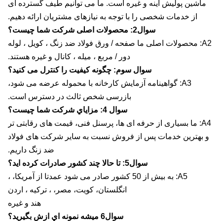
اشین پولیش آینه و غیره است. ما می توانیم طیف گسترده ای
از خدمات شخصی را با توجه به نیازهای مشتریان ارائه دهیم.
سوال2: محصولات اصلی شرکت شما چیست؟
A2: محصولات اصلی ما صفحه / ورق فولاد ضد زنگ ، کویل ، لوله
دور / مربع ، میله ، کانال و غیره هستند.
سوال سوم: چگونه کیفیت را کنترل می کنید؟
A3: گواهینامه آزمایش کارخانه با محموله عرضه می شود،
بازرسی شخص ثالث در دسترس است.
سوال 4: مزاياي شرکت شما چيست؟
A4: ما بسیاری از حرفه ای ها، پرسنل فنی، قیمت های رقابتی تر
بهترین خدمات پس از فروش نسبت به سایر شرکت های فولاد
ضد زنگ داریم.
سوال5: تا حالا چند کشور صادرات کرده اید؟
A5: به بیش از 50 کشور صادر می شود عمدتا از آمریکا، ،
انگلستان، کویت، مصر، ، ترکیه ، اردن
هند و غیره
سوال6 ميشه نمونه اي ازش بگيريد؟