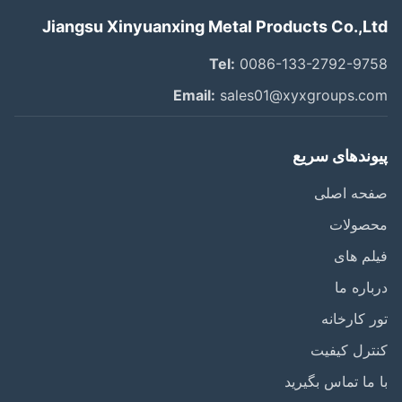
Jiangsu Xinyuanxing Metal Products Co.,L
Tel:
0086-133-2792-97
Email:
sales01@xyxgroups.c
وندهای سریع
حه اصلی
صولات
م های
اره ما
 کارخانه
رل کیفیت
ما تماس بگیرید