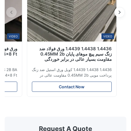
VIDEO
VIDEO
1.4436 1.4438 1.4439 ورق فولاد ضد
زنگ سیم پیچ موهای پایان 0.45MM 2b
310 B Inox 4x8 Ft
مقاومت بسیار عالی در برابر خوردگی
1.4436 1.4438 1.4439 کویل ورق استیل ضد زنگ
10 310S 2B BA
پرداخت مویی 0.45MM 2b مقاومت عالی در
eel Inox 4x8 Ft
برابر خوردگی فولاد ضد زنگ نوعی ماده با
heet
درخشندگی نزدیک به سطح آینه، لمس سخت و
نام محصول ورق 
Contact Now
سرد است. این یک ماده تزئینی نسبتاً آوانگارد با
مقاومت عالی در برابر خوردگی، شکل پذیری،
سازگاری و چقرمگی است. در صنایع سنگین و
2500mm ی
سبک، صنعت کالاهای ...
شکاف یا لبه آسیاب
Request A Quote