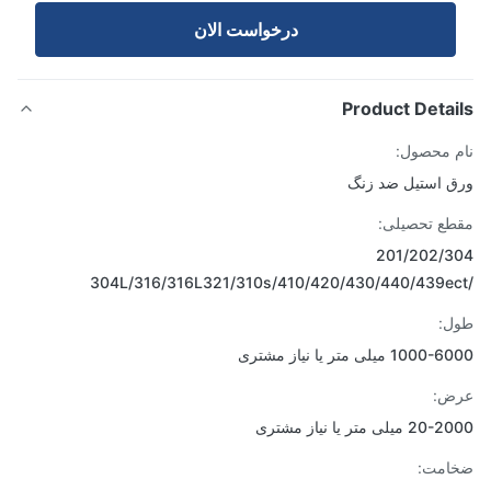
درخواست الان
Product Detai
 محصول:
 استیل ضد زنگ
ع تحصیلی:
201/202/3
ل:
10 میلی متر یا نیاز مشتری
ض:
میلی متر یا نیاز مشتری
امت: