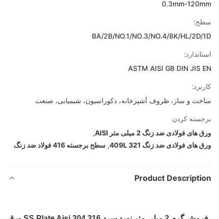
0.3mm-120
ح:
BA/2B/NO.1/NO.3/NO.4/8K/HL/2D
اندارد:
ASTM AISI GB DIN JIS
برد:
ت و ساز، ظروف آشپزخانه، دکوراسیون، شیمیایی، صنعت
سته کردن
ای فولادی ضد زنگ 2 میلی متر AISI
,
های فولادی ضد زنگ 409L 321
,
سطح برجسته 416 فولاد ضد زنگ
Product Descripti
فروش گرم 2 میلی متر نورد سرد SS Plate Aisi 304 316 ورق