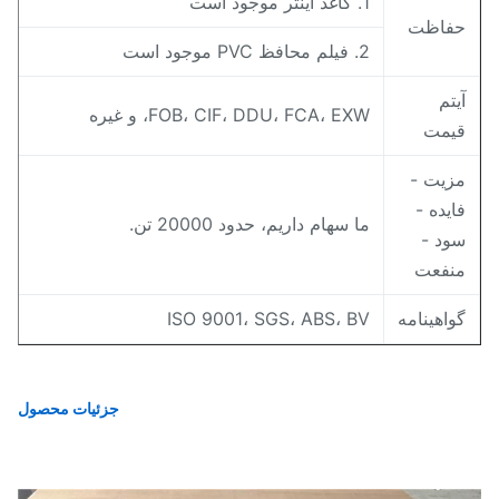
1. کاغذ اینتر موجود است
فاظت
2. فیلم محافظ PVC موجود است
یتم
FOB، CIF، DDU، FCA، EXW، و غیره
یمت
زیت -
ایده -
ما سهام داریم، حدود 20000 تن.
ود -
نفعت
واهینامه
ISO 9001، SGS، ABS، BV
جزئیات محصول