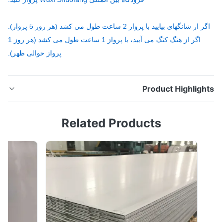
از شانگهای بیایید با پرواز 2 ساعت طول می کشد (هر روز 5 پرواز).
اگر از هنگ کنگ می آیید، با پرواز 1 ساعت طول می کشد (هر روز 1
پرواز حوالی ظهر).
Product Highligh
فروش گرم 2 میلی متر نورد سرد SS Plate Aisi 304 316
Related Products
ق فولادی ضد زنگ فولاد ضد زنگ یک فولاد ضد زنگ همه کاره
ت که به طور گسترده در تولید تجهیزات و قطعاتی که نیاز به
ملکرد جامع خوب (مقاومت در برابر خوردگی و قالب گیری)
دارند، استفاده می شود. درصد کروم و بیش از 8 درصد محتوای
نیکل. تولید - محصول ورق فو...