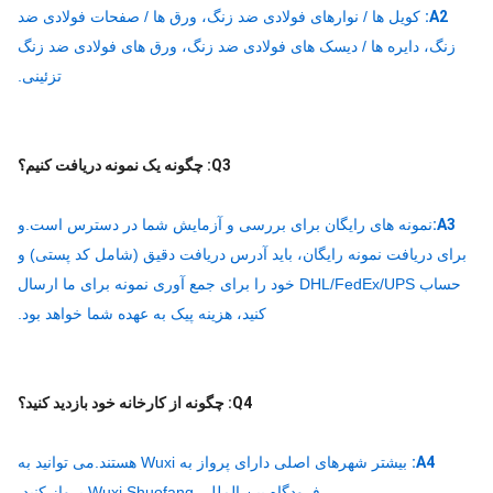
A2:
کویل ها / نوارهای فولادی ضد زنگ، ورق ها / صفحات فولادی ضد
زنگ، دایره ها / دیسک های فولادی ضد زنگ، ورق های فولادی ضد زنگ
تزئینی.
Q3: چگونه یک نمونه دریافت کنیم؟
A3:
نمونه های رایگان برای بررسی و آزمایش شما در دسترس است.و
ای دریافت نمونه رایگان، باید آدرس دریافت دقیق (شامل کد پستی) و
حساب DHL/FedEx/UPS خود را برای جمع آوری نمونه برای ما ارسال
کنید، هزینه پیک به عهده شما خواهد بود.
Q4: چگونه از کارخانه خود بازدید کنید؟
A4:
بیشتر شهرهای اصلی دارای پرواز به Wuxi هستند.می توانید به
فرودگاه بین المللی Wuxi Shuofang پرواز کنید.