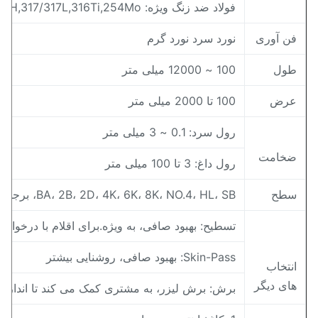
فولاد ضد زنگ ویژه: 904L,347/347H,317/317L,316Ti,254Mo
ن آوری
نورد سرد نورد گرم
ول
100 ~ 12000 میلی متر
رض
100 تا 2000 میلی متر
رول سرد: 0.1 ~ 3 میلی متر
خامت
رول داغ: 3 تا 100 میلی متر
طح
BA، 2B، 2D، 4K، 6K، 8K، NO.4، HL، SB، برجسته
تسطیح: بهبود صافی، به ویژه.برای اقلام با درخواست صاف
Skin-Pass: بهبود صافی، روشنایی بیشتر
نتخاب
ای دیگر
برش: برش لیزر، به مشتری کمک می کند تا اندازه مورد 