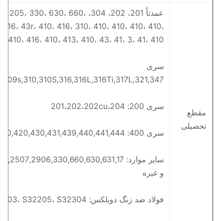
عمدتاً 201، 202، 304، 5، 330، 630، 660
416، 316، 43r، 410، 416، 310، 410، 410، 410، 410،
، 410، 410، 416، 410، 413، 410، 43، 41، 3، 41، 410
سری
309,309s,310,310S,316,316L,316Ti,317L,321,347
سری 200: 201،202،202cu،204
قطع
حصیلی
سری 400: 409,409L,410,420,430,431,439,440,441,444
س
و غیره
فولاد ضد زنگ دوبلکس: S22053، S25073، S22253، S31803، S32205، S32304