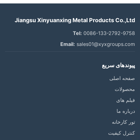
Jiangsu Xinyuanxing Metal Products Co.,L
Tel:
0086-133-2792-97
Email:
sales01@xyxgroups.c
وندهای سریع
حه اصلی
صولات
م های
اره ما
 کارخانه
رل کیفیت