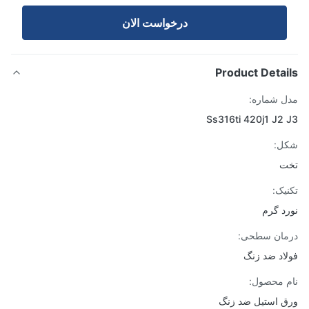
درخواست الان
Product Detai
 شماره:
Ss316ti 420j1 J2
ل:
ت
یک:
د گرم
ان سطحی:
اد ضد زنگ
 محصول:
 استیل ضد زنگ