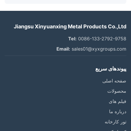
Jiangsu Xinyuanxing Metal Products Co.,L
Tel:
0086-133-2792-97
Email:
sales01@xyxgroups.c
وندهای سریع
حه اصلی
صولات
م های
اره ما
 کارخانه