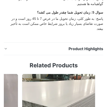
هینامه ها هستیم.
ل شما چقدر طول می کشد؟
پاسخ: به طور کلی، زمان تحویل ما در عرض 7 تا 45 روز است و در
ت تقاضای بسیار زیاد یا بروز شرایط خاص ممکن است به تأخیر
د.
Product Highligh
ورق استنلس استیل SS316Ti 420J1 J2 J3 رنگ نقره ای
Related Products
صفحه استنلس استیل عرض 2000 میلی متر گواهینامه ISO
مرور کلی محصول صفحات استنلس استیل ما دارای سطوح
صاف، انعطاف پذیری بالا، استحکام و مقاومت مکانیکی بالا
هستند. آنها مقاومت عالی در برابر خوردگی اسید، گازهای
قلیایی، محلول ها و سایر محیط ها را ارائه می ده...