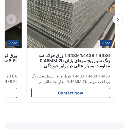
VIDEO
VIDEO
1.4436 1.4438 1.4439 ورق فولاد ضد
زنگ سیم پیچ موهای پایان 0.45MM 2b
310 B Inox 4x8 Ft
مقاومت بسیار عالی در برابر خوردگی
1.4436 1.4438 1.4439 کویل ورق استیل ضد زنگ
10 310S 2B BA
پرداخت مویی 0.45MM 2b مقاومت عالی در
eel Inox 4x8 Ft
برابر خوردگی فولاد ضد زنگ نوعی ماده با
heet
درخشندگی نزدیک به سطح آینه، لمس سخت و
نام محصول ورق 
Contact Now
سرد است. این یک ماده تزئینی نسبتاً آوانگارد با
مقاومت عالی در برابر خوردگی، شکل پذیری،
سازگاری و چقرمگی است. در صنایع سنگین و
2500mm ی
سبک، صنعت کالاهای ...
شکاف یا لبه آسیاب