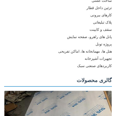
خت کشتی
ین داخل قطار
های بیرونی
ک تبلیغاتی
 و کابینت
ل های راهرو، صفحه نمایش
ژه تونل
 ها، مهمانخانه ها، اماکن تفریحی
یزات آشپزخانه
بردهای صنعتی سبک
لری محصولات