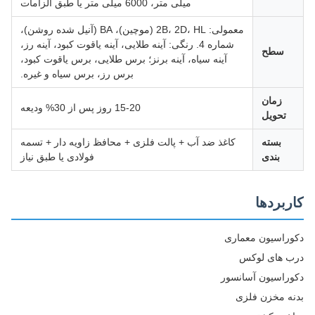
میلی متر، 6000 میلی متر یا طبق الزامات
معمولی: 2B، 2D، HL (موچین)، BA (آنیل شده روشن)،
شماره 4. رنگی: آینه طلایی، آینه یاقوت کبود، آینه رز،
سطح
آینه سیاه، آینه برنز؛ برس طلایی، برس یاقوت کبود،
برس رز، برس سیاه و غیره.
زمان
15-20 روز پس از 30% ودیعه
تحویل
بسته
کاغذ ضد آب + پالت فلزی + محافظ زاویه دار + تسمه
بندی
فولادی یا طبق نیاز
ربردها
راسیون معماری
 های لوکس
راسیون آسانسور
ه مخزن فلزی