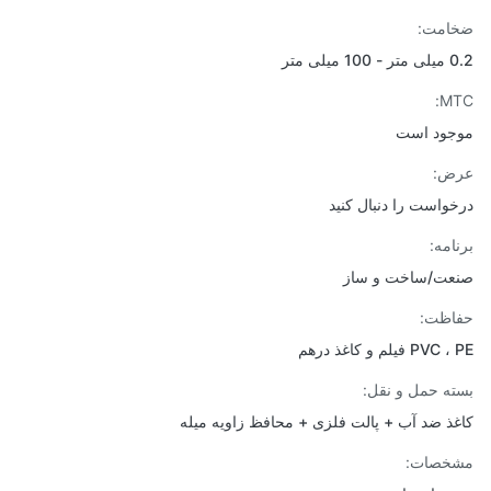
امت:
یلی متر
M
ود است
ض:
واست را دنبال کنید
امه:
ت/ساخت و ساز
اظت:
P فیلم و کاغذ درهم
ه حمل و نقل:
ذ ضد آب + پالت فلزی + محافظ زاویه میله
خصات: