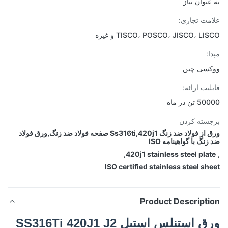
عنوان نیاز
مت تجاری:
TISCO، POSCO، JISCO، LI و غیره
ا:
کسی چین
لیت ارائه:
تن در ماه
سته کردن
ورق از فولاد ضد زنگ Ss316ti,420j1 صفحه فولاد ضد زنگ,ورق فولاد
نگ با گواهینامه ISO
,
420j1 stainless steel pla
ISO certified stainless steel sh
Product Descripti
ورق استنلس استیل SS316Ti 420J1 J2